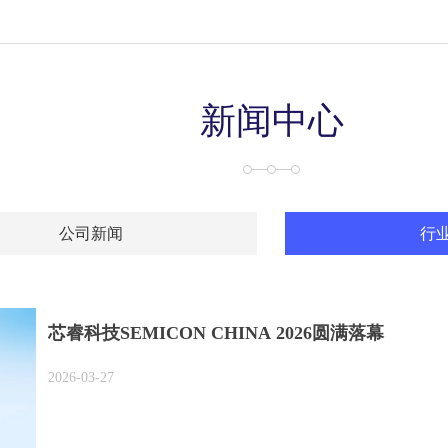
新闻中心
公司新闻
行
芯睿科技SEMICON CHINA 2026圆满落幕
2026-03-27